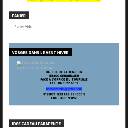
PANIER
Panier Vide
VOSGES
DANS LE VENT HIVER
Location skis Gerardmer
11A, RUE DE LA 3EME DIA
88400 GERARDMER
FACE À L'OFFICE DU TOURISME
TÉL : 06.31.72.65.19
danslevent88@gmail.com
N°SIRET: 523 852 861 00013
CODE APE: 9319Z
IDEE
CADEAU PARAPENTE