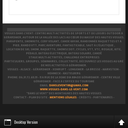
VOSGES DANS L’VENT: CENTRE MULTI ACTIVITÉS DE SPORTS ET DE LOISIRS OUTDOOR À
GERARDMER, AUTOUR DE LA VALLÉE DES LACS AU CŒUR DU MASSIF DES HAUTES VOSGES.
PARAPENTE, SNOWKITE, CERF VOLANT, CANOE KAYAK, RANDONNÉE RAQUETTES ET À
PIED, RANDO VTT, PARC AVENTURE, FANTASTICABLE, SAUT À L'ÉLASTIQUE ,
LOCATION DE SKI, SNOW, RAQUETTE, SNOWSCOOT, CYCLES, VTT, VTC, ROSALIE, KITE,
PÉDALO, BATEAU ÉLECTRIQUE, BATEAU SOLAIRE, CANOË
STAGE MULTI-ACTIVITÉS, CHALLENGE ENTREPRISES
PARTICULIERS, GROUPES, SÉMINAIRES, COLLECTIVITÉ, DÉCOUVREZ LES VOSGES AU GRÉ
DE NOS ACTIVITÉS À GÉRARDMER.
VOSGES - ALSACE - GÉRARDMER - XONRUPT - LONGEMER - LA BRESSE - MARKSTEIN -
HOHNECK - KASTELBERG
PHONE: 06.31.72.65.19 -
11 A RUE DE LA 3EME DIA 88400 GÉRARDMER - CENTRE VILLE
GÉRARDMER - FACE À L'OFFICE DU TOURISME
EMAIL:
DANSLEVENT88@GMAIL.COM
WWW.VOSGES-DANS-LE-VENT.COM
"DANS LE VENT" DES MONTAGNES DES HAUTES VOSGES
CONTACT - PLAN DU SITE -
MENTIONS LÉGALES
- CRÉDITS - PARTENAIRES -
Desktop Version