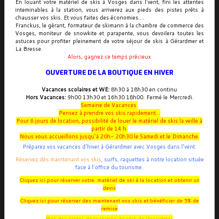
En louant votre matériel de skis à Vosges dans l'vent, fini les attentes
inteminables à la station, vous arriverez aux pieds des pistes prêts à
chausser vos skis. Et vous faites des économies....
Franckus, le gérant, formateur de skimann à la chambre de commerce des
Vosges, moniteur de snowkite et parapente, vous devoilera toutes les
astuces pour profiter pleinement de votre séjour de skis à Gérardmer et
La Bresse.
.
Alors, gagnez ce temps précieux
OUVERTURE DE LA BOUTIQUE EN HIVER
Vacances scolaires et WE:
8h30 à 18h30 en continu
Hors Vacances:
9h00 13h30 et 16h30 18h00. Fermé le Mercredi.
Semaine de Vacances
Pensez à prendre vos skis rapidement...
Pour 6 jours de location, possibilité de louer le matériel de skis la veille à
partir de 14 h.
Nous vous accueillons jusqu'à 20h- 20h30 le Samedi et le Dimanche.
Préparez vos vacances d'hiver à Gérardmer avec Vosges dans l'vent.
Réservez dès maintenant vos skis
, surfs, raquettes à notre location située
face à l'office du tourisme.
Cliquez ici pour réserver votre matériel de ski à la location et obtenir un
devis
Cliquez ici pour réserver des maintenant vos skis et bénéficier de 5% de
remise
Plan des pistes de la station de skis de Gerardmer