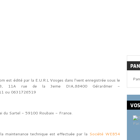
PAN
Pan
m est édité par la E.U.R.L Vosges dans l'vent enregistrée sous le
3, 11A rue de la 3eme DIA,88400 Gérardmer -
11 ou 0631726519
VO
i du Sartel - 59100 Roubaix - France.
Par
a, la maintenance technique est effectuée par la
Société WEB54