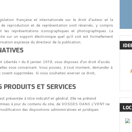
islation française et internationale sur le droit d'auteur et la
its de reproduction et de représentation sont réservés, y compris
t les représentations iconographiques et photographiques. La
ite sur un support électronique quel qu'il soit est formellement
risation expresse du directeur de la publication.
IDE
NATIVES
 Libertés » du 6 janvier 1978, vous disposez d’un droit d’accès
nnelles vous concernant. Vous pouvez, à tout moment, demander à
 soient supprimées. Si vous souhaitez exercer ce droit,
 PRODUITS ET SERVICES
t présentée à titre indicatif et général. Elle ne prétend
es mises à jour du contenu du site, de VOSGES DANS L'VENT ne
LO
odification des dispositions administratives et juridiques