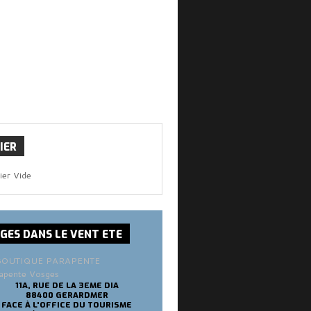
IER
ier Vide
SGES
DANS LE VENT ETE
apente Vosges
11A, RUE DE LA 3EME DIA
88400 GERARDMER
FACE À L'OFFICE DU TOURISME