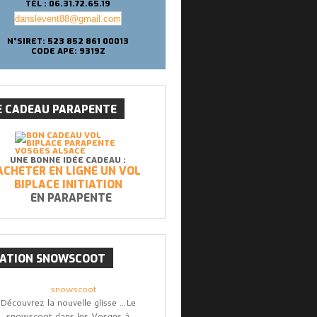
TÉL : 06.31.72.65.19
danslevent88@gmail.com
N°SIRET: 523 852 861 00013
CODE APE: 9319Z
E
CADEAU PARAPENTE
UNE BONNE IDÉE CADEAU :
ACHETER EN LIGNE UN VOL
BIPLACE INITIATION
EN PARAPENTE
CATION
SNOWSCOOT
Découvrez la nouvelle glisse ...Le
snowscoot dans les Vosges à