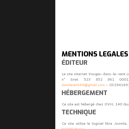
MENTIONS LÉGALES
ÉDITEUR
Le site internet Vosges-dans-le-vent.co
n° Siret: 523 852 861 0001
danslevent88@gmail.com
- 03294169
HÉBERGEMENT
Ce site est hébergé chez OVH, 140 Qua
TECHNIQUE
Ce site utilise le logiciel libre Jooml
54000 Nancy